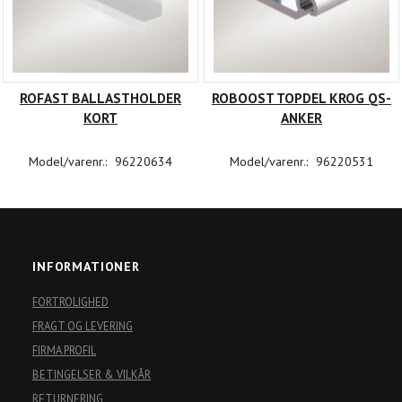
ROFAST BALLASTHOLDER
ROBOOST TOPDEL KROG QS-
KORT
ANKER
Model/varenr.:
96220634
Model/varenr.:
96220531
INFORMATIONER
FORTROLIGHED
FRAGT OG LEVERING
FIRMA PROFIL
BETINGELSER & VILKÅR
RETURNERING