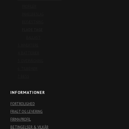
PROFILER
PANELBESLAG
BEFÆSTNING
FLADE TAGE
BALLAST
3. INVERTERE
4. BATTERIER
5. OVERVÅGNING
6. TILBEHØR
7. BESS
INFORMATIONER
FORTROLIGHED
FRAGT OG LEVERING
FIRMA PROFIL
BETINGELSER & VILKÅR