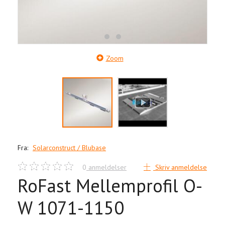
Zoom
Fra:
Solarconstruct / Blubase
0
anmeldelser
Skriv anmeldelse
RoFast Mellemprofil O-
W 1071-1150