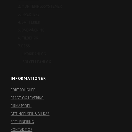
2. MONTERINGSSYSTEMER
3. INVERTERE
4. BATTERIER
5. OVERVÅGNING
6. TILBEHØR
7. BESS
HYBRIDANLÆG
SOLCELLEANLÆG
INFORMATIONER
FORTROLIGHED
FRAGT OG LEVERING
FIRMA PROFIL
BETINGELSER & VILKÅR
RETURNERING
KONTAKT OS