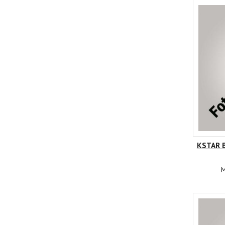
KSTAR B
M