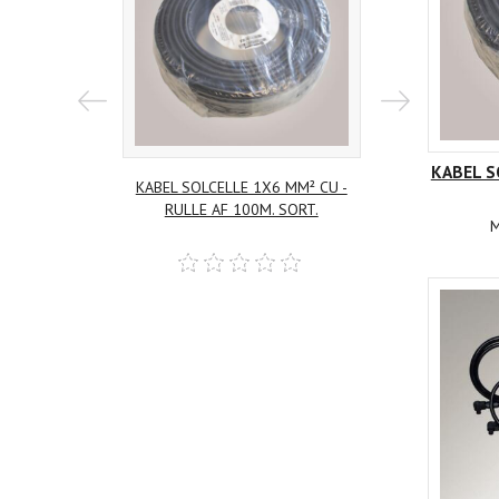
KABEL S
KABEL SOLCELLE 1X6 MM² CU -
KABEL SOLCEL
RULLE AF 100M. SORT.
500 M 
Log ind her
Log in
M
for at købe
for at