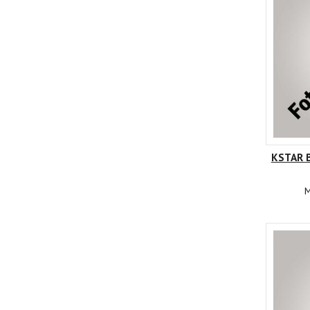
KSTAR B
M