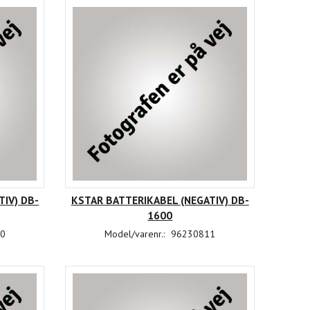
IV) DB-
KSTAR BATTERIKABEL (NEGATIV) DB-
1600
0
Model/varenr.:
96230811