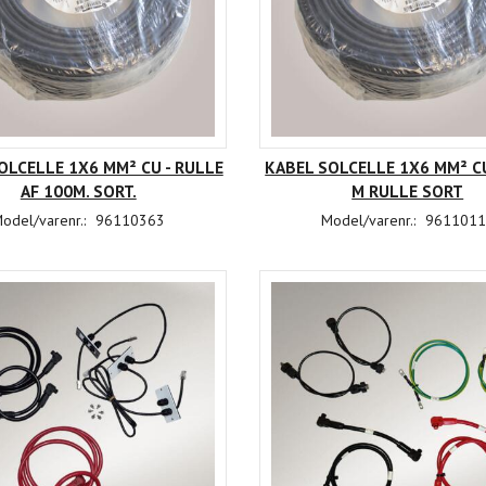
OLCELLE 1X6 MM² CU - RULLE
KABEL SOLCELLE 1X6 MM² C
LE 1X6 MM² CU PV
KSTAR KABELSÆT KOBLING
KSTA
AF 100M. SORT.
M RULLE SORT
RULLE SORT
MELLEM 2 BATTERIER (TIL BLUE-S-
MELLEM 3
d her
Log ind her
odel/varenr.:
96110363
Model/varenr.:
9611011
3680D/5000D)
 købe
for at købe