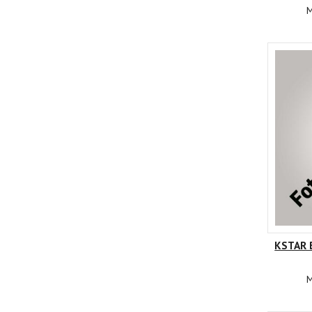
M
KSTAR 
M