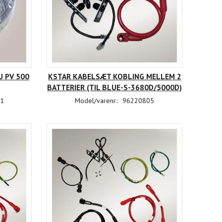
U PV 500
KSTAR KABELSÆT KOBLING MELLEM 2
R KABELSÆT KOBLING
KSTAR KABELSÆT 2 BATTERI (TIL
BATTERIER (TIL BLUE-S-3680D/5000D)
 BATTERIER (TIL BLUE-S-
E10KT)
Log ind her
Log ind her
1
Model/varenr.:
96220805
3680D/5000D)
for at købe
for at købe