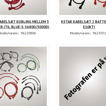
ABELSÆT KOBLING MELLEM 3
KSTAR KABELSÆT 2 BATTER
ER (TIL BLUE-S-3680D/5000D)
E10KT)
odel/varenr.:
96220806
Model/varenr.:
9623031