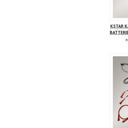
KSTAR K
BATTERI
M