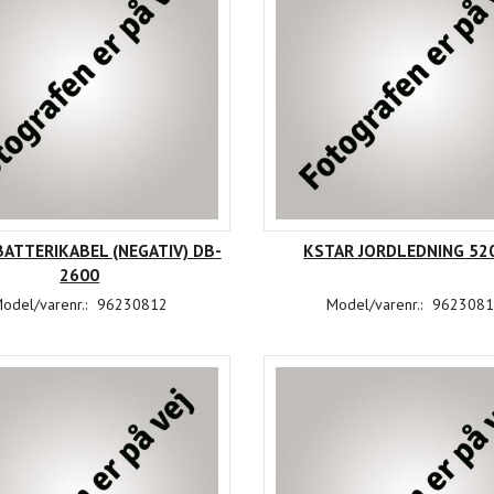
ATTERIKABEL (NEGATIV) DB-
KSTAR JORDLEDNING 5
2600
odel/varenr.:
96230812
Model/varenr.:
9623081