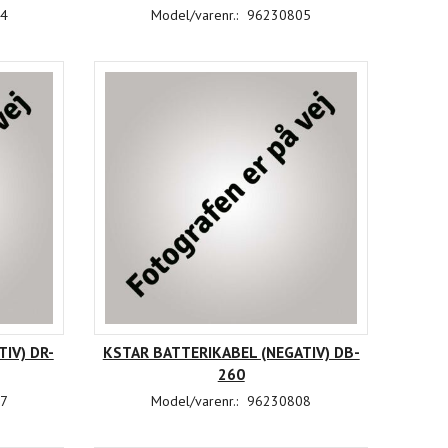
4
Model/varenr.:
96230805
IV) DR-
KSTAR BATTERIKABEL (NEGATIV) DB-
260
7
Model/varenr.:
96230808