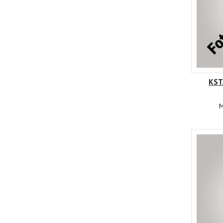
KST
M