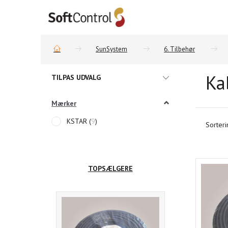
SunSystem
6. Tilbehør
Ka
Skifte
TILPAS UDVALG
filter
Mærker
KSTAR
(
9
)
Sorteri
TOPSÆLGERE