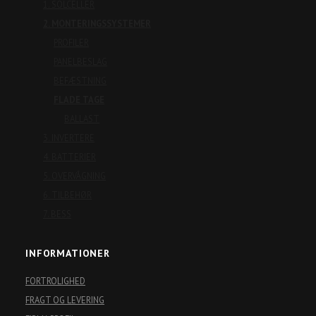
1. SOLCELLER
2. MONTERINGSSYSTEMER
PROFILER
PANELBESLAG
BEFÆSTNING
FLADE TAGE
BALLAST
3. INVERTERE
4. BATTERIER
5. OVERVÅGNING
6. TILBEHØR
7. BESS
INFORMATIONER
FORTROLIGHED
FRAGT OG LEVERING