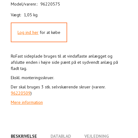
Model/varenr.:
96220575
Vægt:
1,05 kg
Log ind her
for at købe
RoFast sideplade bruges til at vindaflaste anlægget og
afslutte enden i højre side pænt på et sydvendt anlæg på
fladt tag.
Ekskl. monteringsskruer.
Der skal bruges 3 stk. selvskærende skruer (varenr.
96220509
)
Mere information
BESKRIVELSE
DATABLAD
VEJLEDNING