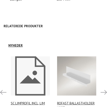
RELATEREDE PRODUKTER
NYHEDER
Log
Log
SC LIMPROFIL INCL, LIM
ROFAST BALLASTHOLDER
R
ind
ind