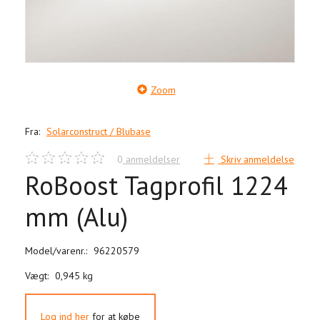
Zoom
Fra:
Solarconstruct / Blubase
0
anmeldelser
Skriv anmeldelse
RoBoost Tagprofil 1224
mm (Alu)
Model/varenr.:
96220579
Vægt:
0,945 kg
Log ind her
for at købe