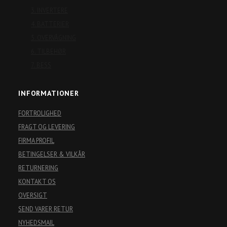
3. INVERTERE
4. BATTERIER
5. OVERVÅGNING
6. TILBEHØR
7. BESS
INFORMATIONER
FORTROLIGHED
FRAGT OG LEVERING
FIRMA PROFIL
BETINGELSER & VILKÅR
RETURNERING
KONTAKT OS
OVERSIGT
SEND VARER RETUR
NYHEDSMAIL