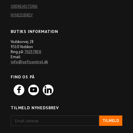
ORDREHISTORIK
NYHEDSBREV
BUTIKS INFORMATION
Vodskovvej 28
9310 Vodskov
Ring på:
70257850
Email:
info@softcontrol.dk
FIND OS PÅ
TILMELD NYHEDSBREV
Email-
TILMELD
adresse