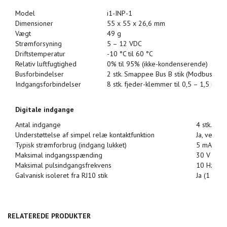
Model
i1-INP-1
Dimensioner
55 x 55 x 26,6 mm
Vægt
49 g
Strømforsyning
5 – 12 VDC
Driftstemperatur
-10 °C til 60 °C
Relativ luftfugtighed
0% til 95% (ikke-kondenserende)
Busforbindelser
2 stk. Smappee Bus B stik (Modbus RTU
2
Indgangsforbindelser
8 stk. fjeder-klemmer til 0,5 – 1,5 mm
Digitale indgange
Antal indgange
4 stk.
Understøttelse af simpel relæ kontaktfunktion
Ja, ved 12
Typisk strømforbrug (indgang lukket)
5 mA
Maksimal indgangsspænding
30 V
Maksimal pulsindgangsfrekvens
10 Hz
Galvanisk isoleret fra RJ10 stik
Ja (1 KV)
RELATEREDE PRODUKTER