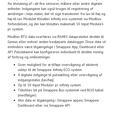
for tilslutning af i alt fire sensorer, målere eller andre digitale
enheder. Indgangene kan også bruges til registrering af
ændringer i linje-status, det vil sige transitioner fra lav-til-høj og
høj-til-lav. Modulet tilsluttes Infinity eco-systemet via Modbus-
forbindelsen, og der kan tilsluttes maksimalt 10 Input Module’s
pr. system.
Modbus RTU data overføres via RS485 dataprotokol direkte til
Genius eller enhver anden tredjeparts datalogger. Disse data vil
endvidere være tilgængelige i Smappee App, Dashboard eller
API. Pulsdataene kan konfigureres individuelt til direkte visning
af forbrug og omkostninger.
Giver mulighed for at tilføje overvågning af eksternt
udstyr til dit Smappee Infinity ECO-system
4 digitale indgange til pulstælling eller overvågning af
indgangsstatus (lav/høj)
Op til 10 Input Moduler pr. infinity system
Tilkobles let på Smappee Bus-systemet ved RJ10 kabel
(medfølger)
Alle data er tilgængelig i Smappee appen, Smappee
Dashboard eller via Smappee API