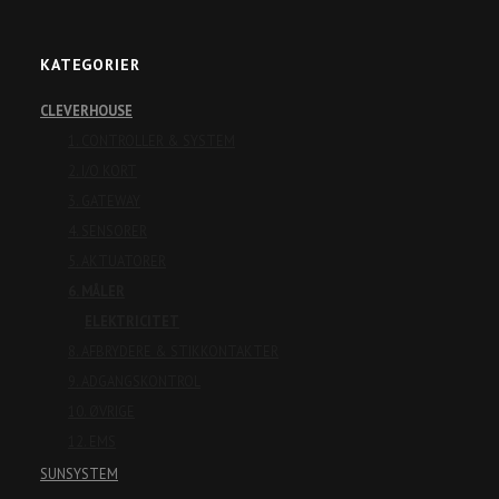
KATEGORIER
CLEVERHOUSE
1. CONTROLLER & SYSTEM
2. I/O KORT
3. GATEWAY
4. SENSORER
5. AKTUATORER
6. MÅLER
ELEKTRICITET
8. AFBRYDERE & STIKKONTAKTER
9. ADGANGSKONTROL
10. ØVRIGE
12. EMS
SUNSYSTEM