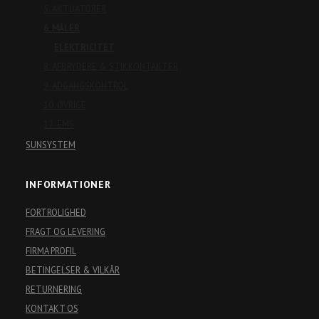
5. AKTUATORER
6. MÅLER
ELEKTRICITET
8. AFBRYDERE & STIKKONTAKTER
9. ADGANGSKONTROL
10. ØVRIGE
12. EMS
SUNSYSTEM
INFORMATIONER
FORTROLIGHED
FRAGT OG LEVERING
FIRMA PROFIL
BETINGELSER & VILKÅR
RETURNERING
KONTAKT OS