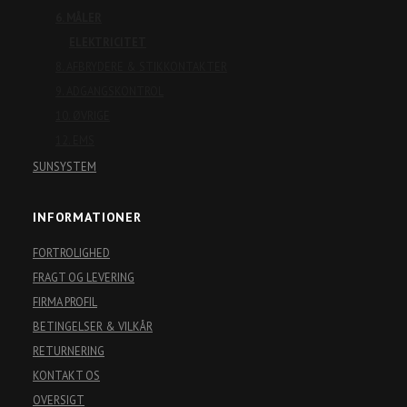
6. MÅLER
ELEKTRICITET
8. AFBRYDERE & STIKKONTAKTER
9. ADGANGSKONTROL
10. ØVRIGE
12. EMS
SUNSYSTEM
INFORMATIONER
FORTROLIGHED
FRAGT OG LEVERING
FIRMA PROFIL
BETINGELSER & VILKÅR
RETURNERING
KONTAKT OS
OVERSIGT