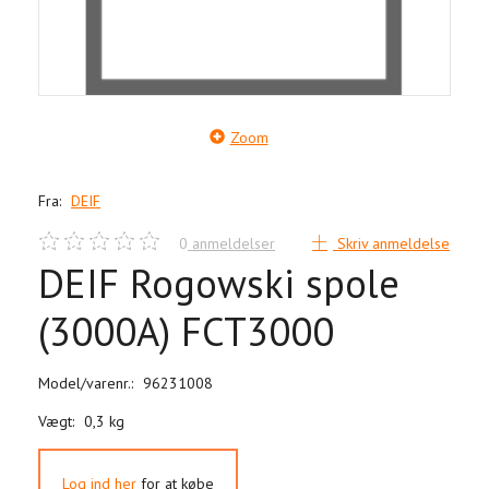
Zoom
Fra:
DEIF
0
anmeldelser
Skriv anmeldelse
DEIF Rogowski spole
(3000A) FCT3000
Model/varenr.:
96231008
Vægt:
0,3 kg
Log ind her
for at købe