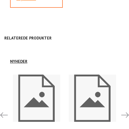
RELATEREDE PRODUKTER
NYHEDER
Log
Log
ind
ind