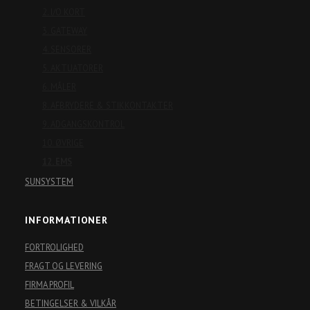
2. I/O KORT
3. GATEWAY
4. SENSORER
5. AKTUATORER
6. MÅLER
8. AFBRYDERE & STIKKONTAKTER
9. ADGANGSKONTROL
10. ØVRIGE
12. EMS
SUNSYSTEM
INFORMATIONER
FORTROLIGHED
FRAGT OG LEVERING
FIRMA PROFIL
BETINGELSER & VILKÅR