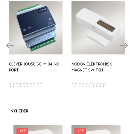
Log
Log
ind
ind
CLEVERHOUSE SC.IM.04 I/O
NODON ELEKTRONISK
her
her
KORT
MAGNET SWITCH
for
for
Tilføj ønskeliste
Tilføj ønskeliste
at
at
købe
købe
NYHEDER
-63%
-29%