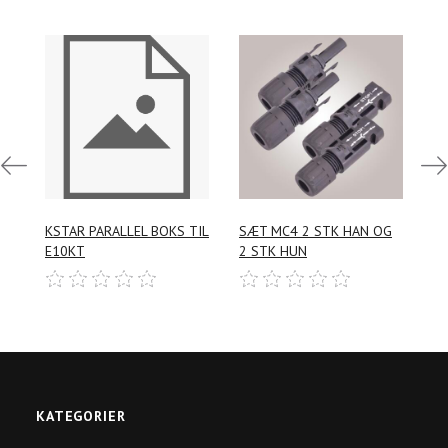
Log
Log
ind
ind
KSTAR PARALLEL BOKS TIL
SÆT MC4 2 STK HAN OG
K
her
her
E10KT
2 STK HUN
for
for
Tilføj ønskeliste
Tilføj ønskeliste
at
at
købe
købe
KATEGORIER