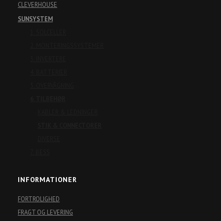
CLEVERHOUSE
SUNSYSTEM
1. SOLCELLER
2. MONTERINGSSYSTEMER
3. INVERTERE
4. BATTERIER
5. OVERVÅGNING
6. TILBEHØR
KABLER & LEDNINGER
STIK & CONNECTORER
DIVERSE
7. BESS
INFORMATIONER
FORTROLIGHED
FRAGT OG LEVERING