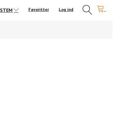
Favoritter
Log ind
YSTEM
OUSE SC.IM.04 I/O KORT
CLEVERHOUSE SC.IO.01 I/O KORT