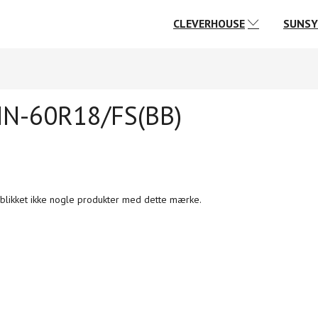
CLEVERHOUSE
SUNS
N-60R18/FS(BB)
jeblikket ikke nogle produkter med dette mærke.
SC.IM.01 I/O KORT
CLEVERHOUSE SC.IM.02 I/O KORT
CLEVERH