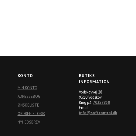
d her
Log ind her
 købe
for at købe
KONTO
BUTIKS
INFORMATION
MIN KONTO
Vodskovvej 28
ADRESSEBOG
9310 Vodskov
Ring på:
70257850
ØNSKELISTE
Email:
info@softcontrol.dk
ORDREHISTORIK
NYHEDSBREV