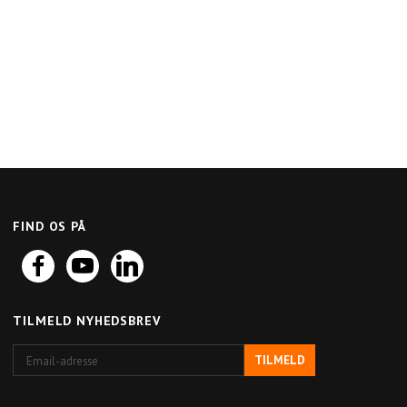
Log ind her
Log ind her
for at købe
for at købe
FIND OS PÅ
TILMELD NYHEDSBREV
Email-
TILMELD
adresse