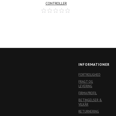
Log ind her
Log in
CONTROLLER
for at købe
for at
INFORMATIONER
FORTROLIGHED
FRAGT OG
LEVERING
FIRMA PROFIL
BETINGELSER &
VILKÅR
RETURNERING