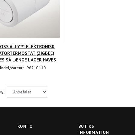
OSS ALLY™ ELEKTRONISK
ATORTERMOSTAT (ZIGBEE)
ES SÅ LÆNGE LAGER HAVES
odel/varenr.:
96210110
SC.IM.01 I/O KORT
CLEVERHOUSE SC.IM.02 I/O KORT
CLEVERH
d her
Log ind her
 købe
for at købe
ng:
KONTO
BUTIKS
INFORMATION