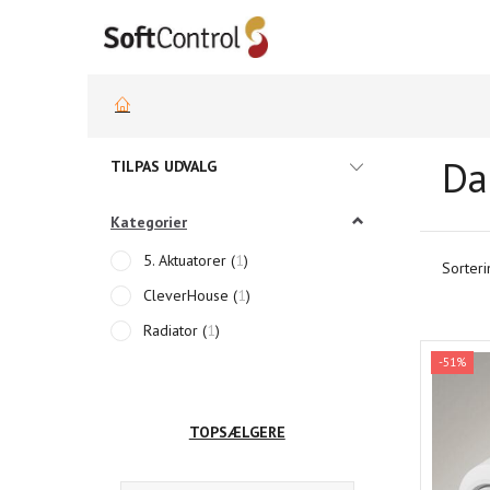
Da
Skifte
TILPAS UDVALG
filter
Kategorier
5. Aktuatorer
(
1
)
Sorteri
CleverHouse
(
1
)
Radiator
(
1
)
-51%
TOPSÆLGERE