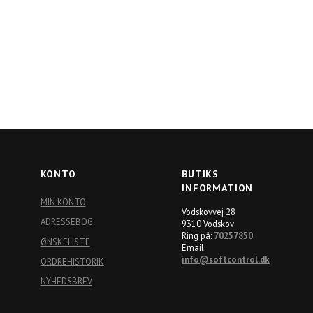
d her
Log ind her
 købe
for at købe
KONTO
BUTIKS
INFORMATION
MIN KONTO
Vodskovvej 28
ADRESSEBOG
9310 Vodskov
Ring på:
70257850
ØNSKELISTE
Email:
info@softcontrol.dk
ORDREHISTORIK
NYHEDSBREV