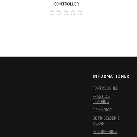
Log ind her
Log in
CONTROLLER
for at købe
for at
INFORMATIONER
FORTROLIGHED
FRAGT OG
LEVERING
FIRMA PROFIL
BETINGELSER &
VILKÅR
RETURNERING