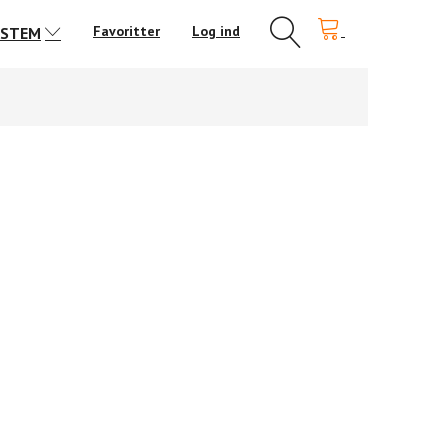
Favoritter
Log ind
YSTEM
OUSE SC.IM.04 I/O KORT
CLEVERHOUSE SC.IO.01 I/O KORT